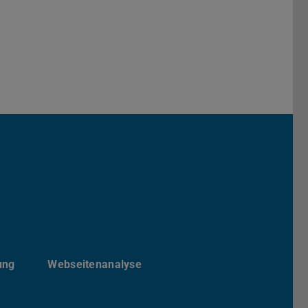
von etit
ite von etit
esky-Kanal von etit
ung
Webseitenanalyse