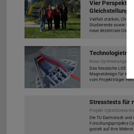
Vier Perspektiv
Gleichstellungst
Vielfalt stärken, Chan
Studierende sowie Besch
neue dezentrale Gleich
Technologietran
Das hessische LOEWE-
Magnetdesign für Kält
vom Projektträger Hess
Stresstests für 
Projekt CyberStress ma
Die TU Darmstadt und 
Forschungsprojekts Cy
gezielt auf ihre Wider