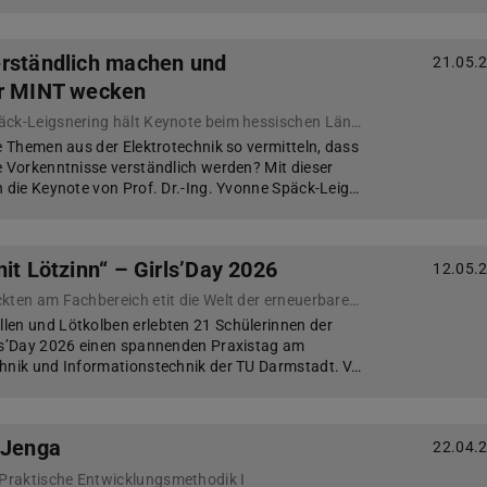
erständlich machen und
21.05.
ür MINT wecken
Professorin Yvonne Späck-Leigsnering hält Keynote beim hessischen Länderfinale von „Jugend präsentiert“
le Themen aus der Elektrotechnik so vermitteln, dass
e Vorkenntnisse verständlich werden? Mit dieser
h die Keynote von Prof. Dr.-Ing. Yvonne Späck-Leig…
it Lötzinn“ – Girls’Day 2026
12.05.
21 Schülerinnen entdeckten am Fachbereich etit die Welt der erneuerbaren Energien
len und Lötkolben erlebten 21 Schülerinnen der
rls’Day 2026 einen spannenden Praxistag am
chnik und Informationstechnik der TU Darmstadt. V…
 Jenga
22.04.
raktische Entwicklungsmethodik I