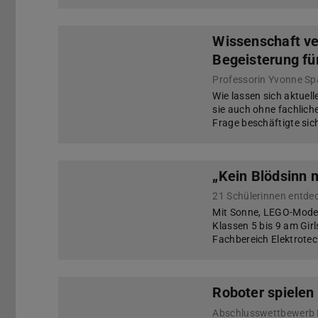
Wissenschaft v
Begeisterung f
Wie lassen sich aktuel
sie auch ohne fachlich
Frage beschäftigte sic
„Kein Blödsinn m
Mit Sonne, LEGO-Model
Klassen 5 bis 9 am Gi
Fachbereich Elektrote
Roboter spielen
Abschlusswettbewerb P