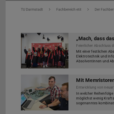
Sie befinden sich hier:
TU Darmstadt
Fachbereich etit
Der Fachber
„Mach, dass das 
Feierlicher Abschluss
Mit einer festlichen A
Elektrotechnik und Inf
Absolventinnen und A
Mit Memristoren
In welcher Reihenfolge
möglichst wenig Krafts
sogenanntes kombinato