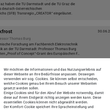
Graz haben die TU Darmstadt und die TU Graz die
s deutsch-österreichischen
chs (SFB) Transregio „CREATOR“ eingeläutet.
kfrost
30.06.
ofessor Thomas Burg
zinische Forschung am Fachbereich Elektrotechnik
ik an der TU Darmstadt: Professor Thomas Burg
rten „Proof of Concept“-Grant des Europäischen F…
Wir möchten die Informationen und das Nutzungserlebnis auf
tart
08.06.
dieser Webseite an Ihre Bedürfnisse anpassen. Deswegen
verwenden wir sog. Cookies. Sie können selbst entscheiden,
Mentoring im Fachbereich Elektrotechnik und Informationstechnik der TU Darmstadt
welche Cookies genau bei Ihrem Besuch unserer Webseiten
otechnik und Informationstechnik (etit) der TU
gesetzt werden sollen.
zellente Forschung mit einer besonders
Einige Cookies sind für den Abruf der Website notwendig, damit
 seiner Studierenden. Gerade in den ersten Semest…
diese auf Ihrem Endgerät richtig anzeigen werden kann. Diese
essentiellen Cookies können nicht abgewählt werden.
Der Komfort-Cookie speichert Ihre Spracheinstellung und