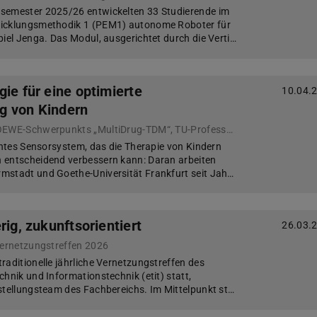
semester 2025/26 entwickelten 33 Studierende im
wicklungsmethodik 1 (PEM1) autonome Roboter für
piel Jenga. Das Modul, ausgerichtet durch die Verti…
ie für eine optimierte
10.04.
g von Kindern
Der Koordinator des LOEWE-Schwerpunkts „MultiDrug-TDM“, TU-Professor Torsten Frosch, im Interview
gentes Sensorsystem, das die Therapie von Kindern
 entscheidend verbessern kann: Daran arbeiten
mstadt und Goethe-Universität Frankfurt seit Jah…
rig, zukunftsorientiert
26.03.
Vernetzungstreffen 2026
raditionelle jährliche Vernetzungstreffen des
hnik und Informationstechnik (etit) statt,
stellungsteam des Fachbereichs. Im Mittelpunkt st…