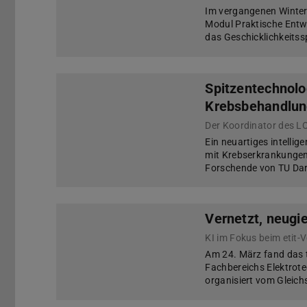
Im vergangenen Winter
Modul Praktische Ent
das Geschicklichkeitss
Spitzentechnolog
Krebsbehandlun
Ein neuartiges intelli
mit Krebserkrankungen
Forschende von TU Dar
Vernetzt, neugie
KI im Fokus beim etit-
Am 24. März fand das t
Fachbereichs Elektrotec
organisiert vom Gleich