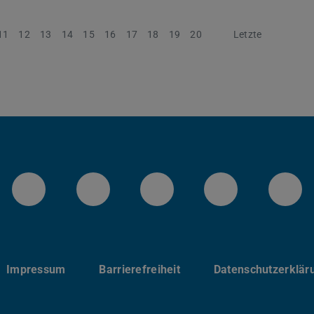
11
12
13
14
15
16
17
18
19
20
Nächste
Letzte
Instagram-Kanal von etit
Facebookpage von etit
YouTube-Channel 
LinkedIn-Se
Blu
Impressum
Barrierefreiheit
Datenschutzerklär