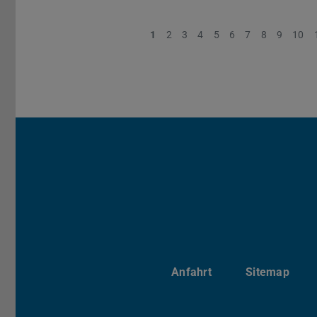
1
2
3
4
5
6
7
8
9
10
Anfahrt
Sitemap