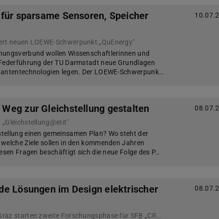
für sparsame Sensoren, Speicher
10.07.
iert neuen LOEWE-Schwerpunkt „QuEnergy"
hungsverbund wollen Wissenschaftlerinnen und
 Federführung der TU Darmstadt neue Grundlagen
 Quantentechnologien legen. Der LOEWE-Schwerpunk…
eg zur Gleichstellung gestalten
08.07.
„Gleichstellung@etit"
tellung einen gemeinsamen Plan? Wo steht der
 welche Ziele sollen in den kommenden Jahren
iesen Fragen beschäftigt sich die neue Folge des P…
e Lösungen im Design elektrischer
08.07.
TU Darmstadt und TU Graz starten zweite Forschungsphase für SFB „CREATOR“