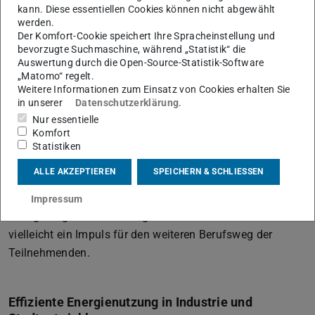
kann – ein zentraler Baustein der sogenannten
kann. Diese essentiellen Cookies können nicht abgewählt
werden.
Primärregelung.
Der Komfort-Cookie speichert Ihre Spracheinstellung und
bevorzugte Suchmaschine, während „Statistik“ die
Auswertung durch die Open-Source-Statistik-Software
Austausch, Einblick, Inspiration
„Matomo“ regelt.
Weitere Informationen zum Einsatz von Cookies erhalten Sie
Die Exkursion bot nicht nur spannende Einblicke in
in unserer
Datenschutzerklärung
.
aktuelle Technologien und Unternehmensstrukturen,
Nur essentielle
Komfort
sondern auch zahlreiche Gelegenheiten zum fachlichen
Statistiken
und persönlichen Austausch. Studierende, Lehrende und
ALLE AKZEPTIEREN
SPEICHERN & SCHLIESSEN
die besuchten Unternehmen profitierten gleichermaßen
von dieser praxisnahen Woche.
Impressum
Eine gelungene Verbindung von Theorie und Praxis – und
vielleicht ein Impuls für den weiteren Berufsweg der
Teilnehmenden.
Effiziente Energienutzung in Industrie und