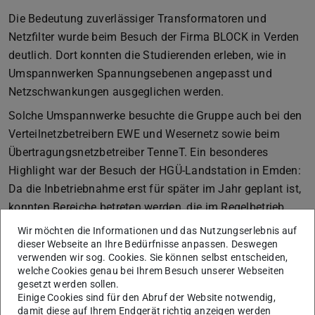
Die Bedeutung zuverlässiger Transformatoren und
Netzfilter wurde beim Besuch der Firma BLOCK in Verden
deutlich. Dort konnten die Studierenden erleben, wie in
Umspannwerken Spannungsebenen angepasst und
Netzschwankungen ausgeglichen werden.
Solche Umspannwerke besuchte die Gruppe auch bei den
Verteilnetzbetreibern EWE und Wesernetz sowie beim
Übertragungsnetzbetreiber TenneT. Ein besonderes
Highlight war der Besuch der HGÜ-Landstation in Emden:
Da die Inbetriebnahme erst für später im Jahr geplant ist,
konnten Bereiche betreten werden, die im Regelbetrieb
nicht zugänglich sind.
Wir möchten die Informationen und das Nutzungserlebnis auf
dieser Webseite an Ihre Bedürfnisse anpassen. Deswegen
Wie wichtig Batteriespeicher für die kurzfristige
verwenden wir sog. Cookies. Sie können selbst entscheiden,
Stabilisierung des Netzes sind, zeigte der Besuch einer
welche Cookies genau bei Ihrem Besuch unserer Webseiten
gesetzt werden sollen.
Speicheranlage in Varel. Hier wurde deutlich, wie Energie
Einige Cookies sind für den Abruf der Website notwendig,
im Sekundenbereich eingespeist oder entnommen werden
damit diese auf Ihrem Endgerät richtig anzeigen werden