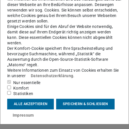
Begeisterung und echt Leidenschaft, innere Überzeugung,
dieser Webseite an Ihre Bedürfnisse anpassen. Deswegen
Motivation und Freude am eignen Tun, Offenheit,
verwenden wir sog. Cookies. Sie können selbst entscheiden,
welche Cookies genau bei Ihrem Besuch unserer Webseiten
Experimentierfreude und Mut Neues auszuprobieren und
gesetzt werden sollen.
den einmal gesteckten Plan auch ändern zu können, diese
Einige Cookies sind für den Abruf der Website notwendig,
Punkte nannten die Gäste als Schlüssel für den Erfolg.
damit diese auf Ihrem Endgerät richtig anzeigen werden
kann. Diese essentiellen Cookies können nicht abgewählt
Genauso auch Durchhaltevermögen und den intrinsischen
werden.
Antrieb, gute Leistungen erzielen zu wollen. Gerade in
Der Komfort-Cookie speichert Ihre Spracheinstellung und
bevorzugte Suchmaschine, während „Statistik“ die
fordernden Phasen sei es wichtig, nicht aufzugeben und
Auswertung durch die Open-Source-Statistik-Software
den eigenen Anspruch ernst zu nehmen.
„Matomo“ regelt.
”
Weitere Informationen zum Einsatz von Cookies erhalten Sie
in unserer
Datenschutzerklärung
.
Nur essentielle
Nehmt euch im Studium Zeit viele Dinge
Komfort
Statistiken
auszuprobieren, sammelt andere
Erfahrungen z.B. in Hochschulgruppen und
ALLE AKZEPTIEREN
SPEICHERN & SCHLIESSEN
Impressum
Maximilian Seip, Innovations- & Gründungszentrum
HIGHEST