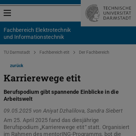
Menü öffnen
Fachbereich Elektrotechnik
und Informationstechnik
Sie befinden sich hier:
TU Darmstadt
Fachbereich etit
Der Fachbereich
zurück
Karrierewege etit
Berufspodium gibt spannende Einblicke in die
Arbeitswelt
09.05.2025 von
Aniyat Dzhalilova, Sandra Siebert
Am 25. April 2025 fand das diesjährige
Berufspodium „Karrierewege etit“ statt. Organisiert
im Rahmen des mentorING-Programms, bot die