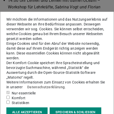
14:00 Uhr Lehren und Lernen mit GameTULearn –
Workshop für Lehrkräfte,
Sabrina Vogt und Florian
Horn, TU Darmstadt
Wir möchten die Informationen und das Nutzungserlebnis auf
14:00 Uhr GameMaker – Workshop Spieleentwicklung
dieser Webseite an Ihre Bedürfnisse anpassen. Deswegen
für Kinder,
Robert Konrad
verwenden wir sog. Cookies. Sie können selbst entscheiden,
welche Cookies genau bei Ihrem Besuch unserer Webseiten
gesetzt werden sollen.
Einige Cookies sind für den Abruf der Website notwendig,
Veranstalter
damit diese auf Ihrem Endgerät richtig anzeigen werden
kann. Diese essentiellen Cookies können nicht abgewählt
werden.
Der Komfort-Cookie speichert Ihre Spracheinstellung und
bevorzugte Suchmaschine, während „Statistik“ die
Auswertung durch die Open-Source-Statistik-Software
„Matomo“ regelt.
Weitere Informationen zum Einsatz von Cookies erhalten Sie
in unserer
Datenschutzerklärung
.
Nur essentielle
Komfort
Statistiken
ALLE AKZEPTIEREN
SPEICHERN & SCHLIESSEN