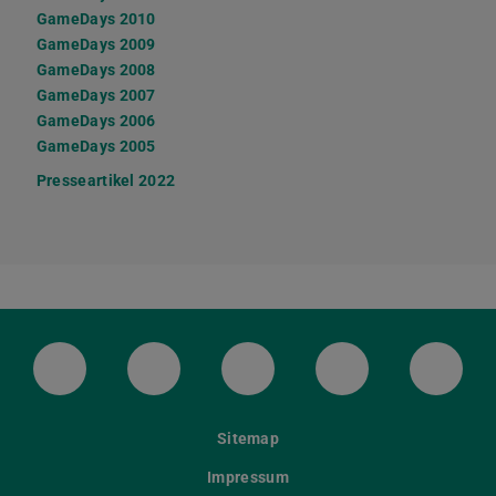
GameDays 2010
GameDays 2009
GameDays 2008
GameDays 2007
GameDays 2006
GameDays 2005
Presseartikel 2022
(JPG-Datei)
LinkedIn-Seite der TU Darmstadt
Instagram-Kanal der TU Darmstad
Bluesky-Kanal der TU D
Facebook-Seite
YouTu
Sitemap
Impressum