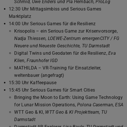
Schmid, Uwe Enders und Pia Hembach, ProLog
12:30 Uhr Mittagsimbiss und Serious Games
Marktplatz
14:00 Uhr Serious Games für die Resilienz
Krisopolis – ein Serious Game zur Krisenvorsorge,
Nadja Thiessen, LOEWE-Zentrum emergenCITY / FG
Neuere und Neueste Geschichte, TU Darmstadt
Digital Twins und Geodaten für die Resilienz,
Eva
Klien, Fraunhofer IGD
MATHILDA – VR-Training für Einsatzleiter,
weltenbauer (angefragt)
15:30 Uhr Kaffeepause
15:45 Uhr Serious Games für Smart Cities
Bringing the Moon to Earth: Using Game Technology
for Lunar Mission Operations,
Polona Caserman, ESA
WTT Geo & KI,
WTT Geo & KI Projektteam, TU
Darmstadt
Darmstadt AR Explorer,
Lisa Baule, TU Darmstadt und