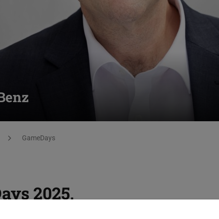
Benz
GameDays
ays 2025,