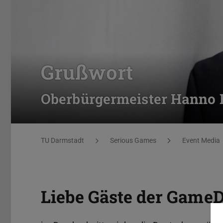
Grußwort
Oberbürgermeister Hanno 
Sie befinden sich hier:
TU Darmstadt
Serious Games
Event Media
Liebe Gäste der GameD