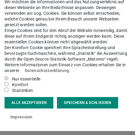
entlich über zwei Stunden am Computer, Tablet
Wir möchten die Informationen und das Nutzungserlebnis auf
dieser Webseite an Ihre Bedürfnisse anpassen. Deswegen
r deutlich mehr. Die Bandbreite der
verwenden wir sog. Cookies. Sie können selbst entscheiden,
Programme dienen dabei dem Zweck der
welche Cookies genau bei Ihrem Besuch unserer Webseiten
gesetzt werden sollen.
Einige Cookies sind für den Abruf der Website notwendig, damit
diese auf Ihrem Endgerät richtig anzeigen werden kann. Diese
z in der virtuellen Welt. Sie verknüpfen den
essentiellen Cookies können nicht abgewählt werden.
Der Komfort-Cookie speichert Ihre Spracheinstellung und
en Aspekten oder Formen der aktiven Beteiligung.
bevorzugte Suchmaschine, während „Statistik“ die Auswertung
durch die Open-Source-Statistik-Software „Matomo“ regelt.
t Jahren wächst und unser Lernen und Leben
Weitere Informationen zum Einsatz von Cookies erhalten Sie in
i liegen auf der Hand: Lerninhalte können
unserer
Datenschutzerklärung
.
elt werden und selbst komplexe Themen sind
Nur essentielle
Komfort
n sind wahrlich vielfältig.
Statistiken
n seit über 20 Jahren in der Wissenschaftsstadt
ALLE AKZEPTIEREN
SPEICHERN & SCHLIESSEN
t. Drei Tage lang tauschen sich Vertreterinnen
Impressum
aft über die neuesten Entwicklungen aus und
n und Potentiale. Interessierter Nachwuchs und