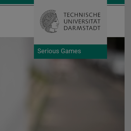
Suche öffnen
Zur Start
Serious Games