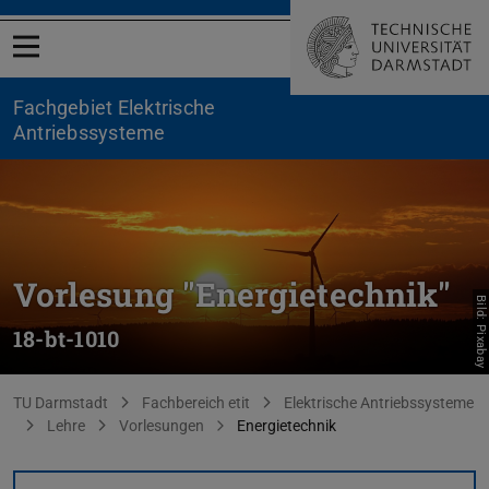
Menü öffnen
Fachgebiet Elektrische
Antriebssysteme
Vorlesung "Energietechnik"
Bild: Pixabay
18-bt-1010
Sie befinden sich hier:
TU Darmstadt
Fachbereich etit
Elektrische Antriebssysteme
Lehre
Vorlesungen
Energietechnik