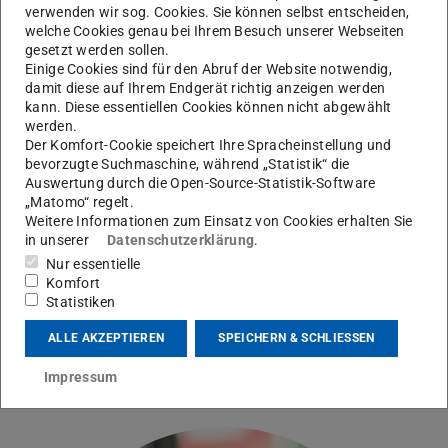
verwenden wir sog. Cookies. Sie können selbst entscheiden,
Alle Termine können sich kurzfristig ändern. Bitte beachten Sie
welche Cookies genau bei Ihrem Besuch unserer Webseiten
die Ankündigungen im Moodle-Kurs.
gesetzt werden sollen.
Einige Cookies sind für den Abruf der Website notwendig,
damit diese auf Ihrem Endgerät richtig anzeigen werden
kann. Diese essentiellen Cookies können nicht abgewählt
Prüfungsmodalitäten
werden.
Der Komfort-Cookie speichert Ihre Spracheinstellung und
bevorzugte Suchmaschine, während „Statistik“ die
Auswertung durch die Open-Source-Statistik-Software
Material zum Download
„Matomo“ regelt.
Weitere Informationen zum Einsatz von Cookies erhalten Sie
in unserer
Datenschutzerklärung
.
Nur essentielle
Kontaktadresse für organisatorische Fragen:
E-
Komfort
Statistiken
Mail
ALLE AKZEPTIEREN
SPEICHERN & SCHLIESSEN
Prof. Dr.-Ing.
Yves Burkhardt
Impressum