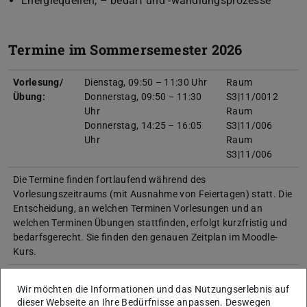
Energiequellen, – bedarf und -wandlungsprozesse
Termine im Sommersemester 2026
Vorlesung/
Dienstag, 09:50 – 11:30 Uhr
Raum
Übung:
Donnerstag, 09:50 – 11:30
S3|11/0012
Uhr
Raum
Donnerstag, 14:25 – 16:05
S3|11/006
Uhr
Raum
S3|11/006
Die Termine finden fortlaufend während des
Vorlesungszeitraums (mit Ausnahme von Feiertagen) statt. Die
Entscheidung, an welchen Terminen Vorlesungen und an
welchen Terminen Übungen stattfinden, erfolgt kurzfristig und
bedarfsgerecht. Sie finden den genauen Zeitplan im Moodle-
Kurs.
Prüfung:
Freitag, 21.08.2026, 14:00 –
Raum: siehe
Wir möchten die Informationen und das Nutzungserlebnis auf
16:00 Uhr
TUCaN
dieser Webseite an Ihre Bedürfnisse anpassen. Deswegen