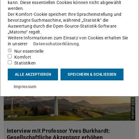
kann. Diese essentiellen Cookies können nicht abgewählt
werden.
Der Komfort-Cookie speichert Ihre Spracheinstellung und
bevorzugte Suchmaschine, während „Statistik“ die
Auswertung durch die Open-Source-Statistik-Software
„Matomo“ regelt.
Alle Beiträge zur Energiewende
Weitere Informationen zum Einsatz von Cookies erhalten Sie
in unserer
Datenschutzerklärung
.
Nur essentielle
Komfort
Statistiken
ALLE AKZEPTIEREN
SPEICHERN & SCHLIESSEN
Impressum
Bild: pixabay
Interview mit Professor Yves Burkhardt:
Gesellschaftliche Akzeptanz erhöhen