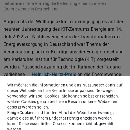
betonte in ihrem Vortrag die Bedeutung einer schnellen
Energiewende in Deutschland.
Angesichts der Weltlage aktueller denn je ging es auf der
neunten Jahrestagung des KIT-Zentrums Energie am 14.
Juli 2022 zu: Nichts weniger als die Transformation der
Energieversorgung in Deutschland war Thema der
Veranstaltung, bei der Beiträge aus der Energieforschung
am Karlsruher Institut für Technologie (KIT) vorgestellt
wurden. Passend dazu ging der im Rahmen der Tagung
verliehene
Heinrich-Hertz-Preis
an die Energiewende-
Expertin Jutta Hanson.
Wir möchten die Informationen und das Nutzungserlebnis auf
dieser Webseite an Ihre Bedürfnisse anpassen. Deswegen
Die Leiterin des
Fachgebiets Elektrische
verwenden wir sog. Cookies. Sie können selbst entscheiden,
Energieversorgung unter Einsatz Erneuerbarer Energien
welche Cookies genau bei Ihrem Besuch unserer Webseiten
an der Technischen Universität Darmstadt bei etit hielt
gesetzt werden sollen.
Einige Cookies sind für den Abruf der Website notwendig,
anlässlich der Auszeichnung einen Vortrag, in dem sie die
damit diese auf Ihrem Endgerät richtig anzeigen werden
Bedeutung einer schnellen Energiewende unterstrich. „Wir
kann. Diese essentiellen Cookies können nicht abgewählt
werden.
sind auf dem richtigen Weg, aber leider viel zu langsam“,