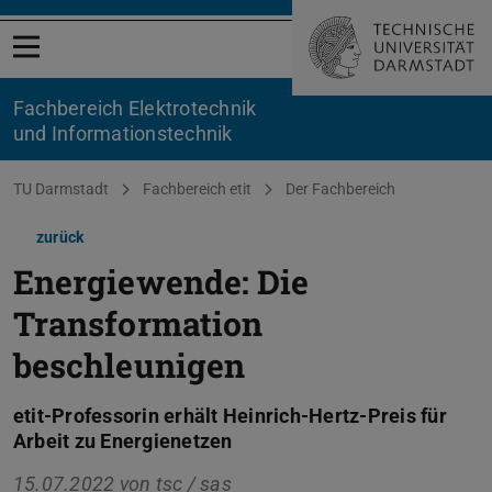
Menü öffnen
Fachbereich Elektrotechnik
und Informationstechnik
Sie befinden sich hier:
TU Darmstadt
Fachbereich etit
Der Fachbereich
zurück
Energiewende: Die
Transformation
beschleunigen
etit-Professorin erhält Heinrich-Hertz-Preis für
Arbeit zu Energienetzen
15.07.2022 von
tsc / sas