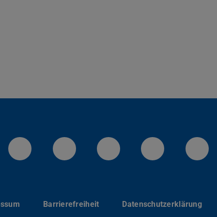
LinkedIn-Seite der TU Darmstadt
Instagram-Kanal der TU 
Bluesky-Kanal de
Facebook-
You
essum
Barrierefreiheit
Datenschutzerklärung