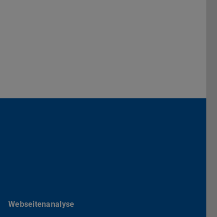
Darmstadt
r TU Darmstadt
Seite der TU Darmstadt
Tube-Kanal der TU Darmstadt
Webseitenanalyse