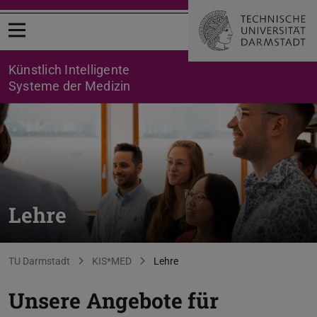
Menü öffnen
Künstlich Intelligente
Systeme der Medizin
Lehre
Sie befinden sich hier:
TU Darmstadt
KIS*MED
Lehre
Unsere Angebote für