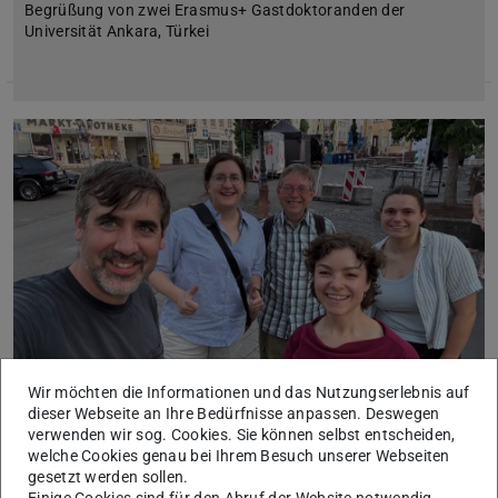
Begrüßung von zwei Erasmus+ Gastdoktoranden der
Universität Ankara, Türkei
Wir möchten die Informationen und das Nutzungserlebnis auf
dieser Webseite an Ihre Bedürfnisse anpassen. Deswegen
Über Homburg (Saar) an den Südpol
verwenden wir sog. Cookies. Sie können selbst entscheiden,
welche Cookies genau bei Ihrem Besuch unserer Webseiten
15. Juli 2026
gesetzt werden sollen.
Es geht weiter mit MACIA
Einige Cookies sind für den Abruf der Website notwendig,