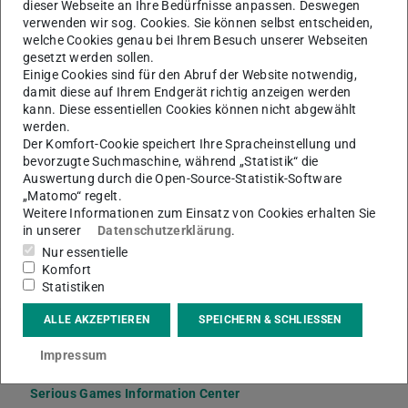
dieser Webseite an Ihre Bedürfnisse anpassen. Deswegen
Die Serious Games Gruppe am Fachgebiet
verwenden wir sog. Cookies. Sie können selbst entscheiden,
Multimedia Kommunikation und am httc e.V. hat in
welche Cookies genau bei Ihrem Besuch unserer Webseiten
Kooperation mit dem Land Hessen (Aktionslinie
gesetzt werden sollen.
Einige Cookies sind für den Abruf der Website notwendig,
Digitales Hessen) ein Auskunftssystem für Serious
damit diese auf Ihrem Endgerät richtig anzeigen werden
Games aufgebaut: Anbieter von Serious Games
kann. Diese essentiellen Cookies können nicht abgewählt
können ihre Spiele über ein Portal beschreiben und
werden.
im Information Center einstellen; Anwender von
Der Komfort-Cookie speichert Ihre Spracheinstellung und
Serious Games können über das Auskunftssystem
bevorzugte Suchmaschine, während „Statistik“ die
Auswertung durch die Open-Source-Statistik-Software
geeignete Spiele für ihre individuellen Bedürfnisse
„Matomo“ regelt.
finden.
Weitere Informationen zum Einsatz von Cookies erhalten Sie
in unserer
Datenschutzerklärung
.
Nur essentielle
KONTAKT
Komfort
Statistiken
ALLE AKZEPTIEREN
SPEICHERN & SCHLIESSEN
Impressum
Links
Serious Games Information Center