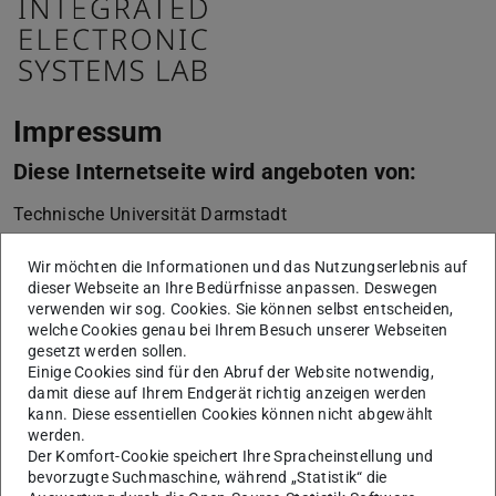
Impressum
Diese Internetseite wird angeboten von:
Technische Universität Darmstadt
Karolinenplatz 5
Wir möchten die Informationen und das Nutzungserlebnis auf
64289
Darmstadt
dieser Webseite an Ihre Bedürfnisse anpassen. Deswegen
+49 6151 16-01
verwenden wir sog. Cookies. Sie können selbst entscheiden,
welche Cookies genau bei Ihrem Besuch unserer Webseiten
vertreten durch die Präsidentin der Technischen
gesetzt werden sollen.
Universität Darmstadt, Prof. Dr. Tanja Brühl
Einige Cookies sind für den Abruf der Website notwendig,
damit diese auf Ihrem Endgerät richtig anzeigen werden
Die Technische Universität Darmstadt ist eine
kann. Diese essentiellen Cookies können nicht abgewählt
werden.
rechtsfähige Körperschaft des öffentlichen Rechts gemäß
Der Komfort-Cookie speichert Ihre Spracheinstellung und
§ 1 Abs. 1 i.V.m. § 2 Abs. 1 Nr. 1 HHG (Hessisches
bevorzugte Suchmaschine, während „Statistik“ die
Hochschulgesetz vom 14. Dezember 2009, GVBl. I S.