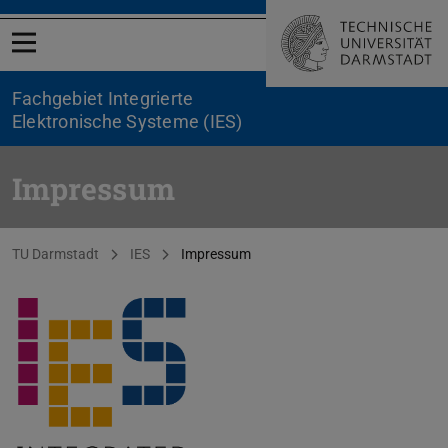
Menü öffnen
Fachgebiet Integrierte
Elektronische Systeme (IES)
Impressum
Sie befinden sich hier:
TU Darmstadt
IES
Impressum