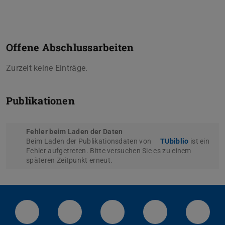
Offene Abschlussarbeiten
Zurzeit keine Einträge.
Publikationen
Fehler beim Laden der Daten
Beim Laden der Publikationsdaten von
TUbiblio
ist ein
Fehler aufgetreten. Bitte versuchen Sie es zu einem
späteren Zeitpunkt erneut.
LinkedIn-Seite der TU Darmstadt
Instagram-Kanal der TU Darmstad
Bluesky-Kanal der TU D
Facebook-Seite
YouTu