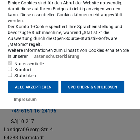
Einige Cookies sind für den Abruf der Website notwendig,
damit diese auf Ihrem Endgerät richtig anzeigen werden
kann. Diese essentiellen Cookies können nicht abgewählt
werden.
Der Komfort-Cookie speichert Ihre Spracheinstellung und
bevorzugte Suchmaschine, während „Statistik“ die
Auswertung durch die Open-Source-Statistik-Software
„Matomo“ regelt.
Weitere Informationen zum Einsatz von Cookies erhalten Sie
in unserer
Datenschutzerklärung
.
Nur essentielle
Arbeitsgebiet(e)
Komfort
Statistiken
Auslegung elektrischer Maschinen
ALLE AKZEPTIEREN
SPEICHERN & SCHLIESSEN
Kontakt
Impressum
qiwu.bai@eas.tu-...
+49 6151 16-24196
S3|10 217
Landgraf-Georg-Str. 4
64283
Darmstadt