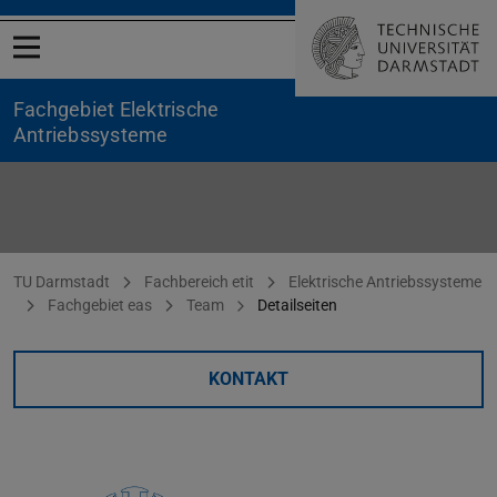
Menü öffnen
Fachgebiet Elektrische
Antriebssysteme
Adisu Teshale Afeta
Sie befinden sich hier:
TU Darmstadt
Fachbereich etit
Elektrische Antriebssysteme
Fachgebiet eas
Team
Detailseiten
KONTAKT