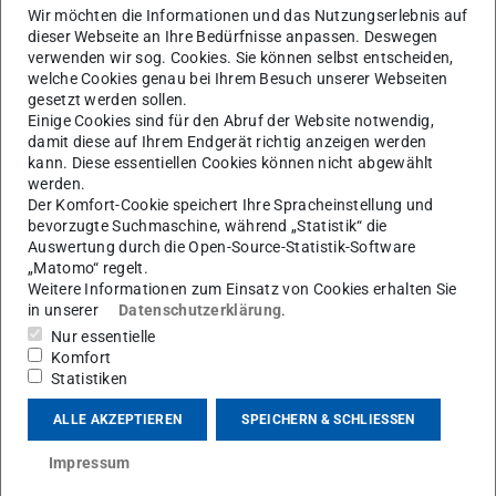
Wir möchten die Informationen und das Nutzungserlebnis auf
dieser Webseite an Ihre Bedürfnisse anpassen. Deswegen
verwenden wir sog. Cookies. Sie können selbst entscheiden,
welche Cookies genau bei Ihrem Besuch unserer Webseiten
gesetzt werden sollen.
Einige Cookies sind für den Abruf der Website notwendig,
damit diese auf Ihrem Endgerät richtig anzeigen werden
kann. Diese essentiellen Cookies können nicht abgewählt
werden.
Der Komfort-Cookie speichert Ihre Spracheinstellung und
bevorzugte Suchmaschine, während „Statistik“ die
Arbeitsgebiet(e)
Auswertung durch die Open-Source-Statistik-Software
„Matomo“ regelt.
Hochfrequenz-Effekte in elektrischen Maschinen
Weitere Informationen zum Einsatz von Cookies erhalten Sie
in unserer
Datenschutzerklärung
.
Kontakt
Nur essentielle
adisu.afeta@eas.tu-...
Komfort
Statistiken
+49 6151 16-24195
ALLE AKZEPTIEREN
SPEICHERN & SCHLIESSEN
S3|10 113
Landgraf-Georg-Str. 4
Impressum
64283
Darmstadt