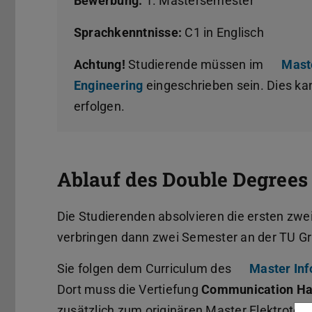
Bewerbung:
1. Mastersemester
Sprachkenntnisse:
C1 in Englisch
Achtung!
Studierende müssen im
Mast
Engineering
eingeschrieben sein. Dies ka
erfolgen.
Ablauf des Double Degrees
Die Studierenden absolvieren die ersten zw
verbringen dann zwei Semester an der TU Gra
Sie folgen dem Curriculum des
Master In
Dort muss die Vertiefung
Communication H
zusätzlich zum originären Master Elektrotech