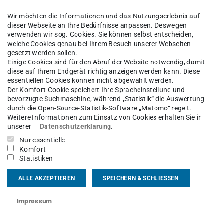
lgreichem Abschluss des Bachelors in den
Wir möchten die Informationen und das Nutzungserlebnis auf
dieser Webseite an Ihre Bedürfnisse anpassen. Deswegen
verwenden wir sog. Cookies. Sie können selbst entscheiden,
welche Cookies genau bei Ihrem Besuch unserer Webseiten
gesetzt werden sollen.
Einige Cookies sind für den Abruf der Website notwendig, damit
diese auf Ihrem Endgerät richtig anzeigen werden kann. Diese
essentiellen Cookies können nicht abgewählt werden.
Der Komfort-Cookie speichert Ihre Spracheinstellung und
bevorzugte Suchmaschine, während „Statistik“ die Auswertung
durch die Open-Source-Statistik-Software „Matomo“ regelt.
Weitere Informationen zum Einsatz von Cookies erhalten Sie in
unserer
Datenschutzerklärung
.
Hochschulsystem in
Nur essentielle
Komfort
Österreich
Statistiken
ALLE AKZEPTIEREN
SPEICHERN & SCHLIESSEN
Das österreichische
Impressum
Hochschulsystem bietet eine Vielfalt