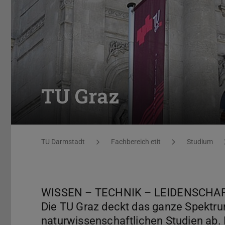
TU Graz
Sie befinden sich hier:
TU Darmstadt
Fachbereich etit
Studium
WISSEN – TECHNIK – LEIDENSCHA
Die TU Graz deckt das ganze Spektru
naturwissenschaftlichen Studien ab. 