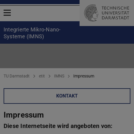
Menü öffnen
Integrierte Mikro-Nano-
Systeme (IMNS)
Impressum
Sie befinden sich hier:
TU Darmstadt
etit
IMNS
Impressum
KONTAKT
Impressum
Diese Internetseite wird angeboten von: