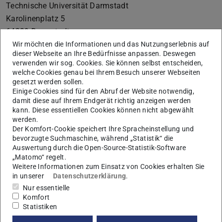
Technische Universität Darmstadt
Karolinenplatz 5
64289
Darmstadt
+49 6151 16-01
Wir möchten die Informationen und das Nutzungserlebnis auf
dieser Webseite an Ihre Bedürfnisse anpassen. Deswegen
vertreten durch die Präsidentin der Technischen
verwenden wir sog. Cookies. Sie können selbst entscheiden,
welche Cookies genau bei Ihrem Besuch unserer Webseiten
Universität Darmstadt, Prof. Dr. Tanja Brühl
gesetzt werden sollen.
Einige Cookies sind für den Abruf der Website notwendig,
Die Technische Universität Darmstadt ist eine
damit diese auf Ihrem Endgerät richtig anzeigen werden
rechtsfähige Körperschaft des öffentlichen Rechts gemäß
kann. Diese essentiellen Cookies können nicht abgewählt
§ 1 Abs. 1 i.V.m. § 2 Abs. 1 Nr. 1 HHG (Hessisches
werden.
Der Komfort-Cookie speichert Ihre Spracheinstellung und
Hochschulgesetz vom 14. Dezember 2009, GVBl. I S.
bevorzugte Suchmaschine, während „Statistik“ die
666). Seit dem In-Kraft-Treten des TU Darmstadt-Gesetzes
Auswertung durch die Open-Source-Statistik-Software
(Gesetz zur organisatorischen Fortentwicklung der
„Matomo“ regelt.
Weitere Informationen zum Einsatz von Cookies erhalten Sie
Technischen Universität Darmstadt vom 05. Dezember
in unserer
Datenschutzerklärung
.
2004, GVBl. I S. 382, in der Fassung vom 14. Dezember
Nur essentielle
2009, GVBl. I S. 699) ist sie autonome Universität des
Komfort
Statistiken
Landes Hessen.