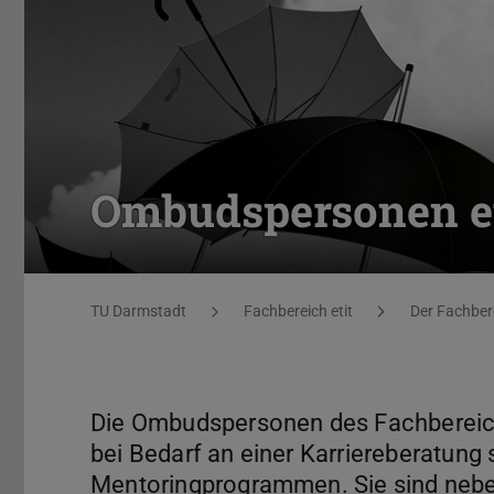
Ombudspersonen et
Sie befinden sich hier:
TU Darmstadt
Fachbereich etit
Der Fachber
Die Ombudspersonen des Fachbereichs
bei Bedarf an einer Karriereberatung
Mentoringprogrammen. Sie sind neben