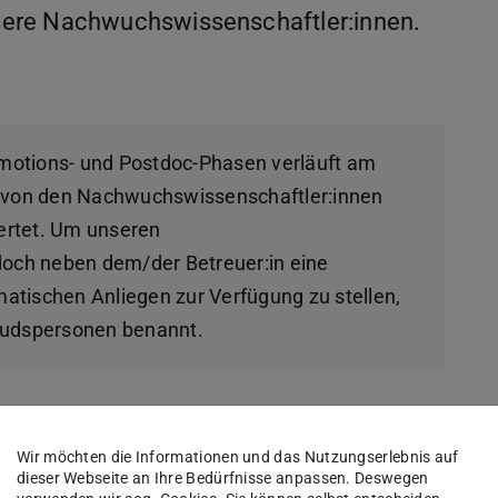
sere Nachwuchswissenschaftler:innen.
omotions- und Postdoc-Phasen verläuft am
rd von den Nachwuchswissenschaftler:innen
ertet. Um unseren
och neben dem/der Betreuer:in eine
atischen Anliegen zur Verfügung zu stellen,
udspersonen benannt.
Wir möchten die Informationen und das Nutzungserlebnis auf
dieser Webseite an Ihre Bedürfnisse anpassen. Deswegen