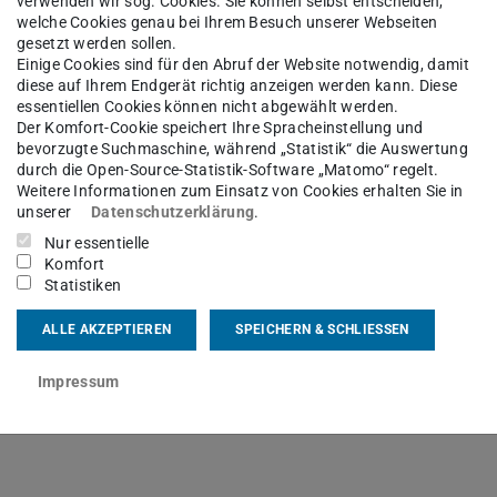
verwenden wir sog. Cookies. Sie können selbst entscheiden,
welche Cookies genau bei Ihrem Besuch unserer Webseiten
Kontakt
gesetzt werden sollen.
Einige Cookies sind für den Abruf der Website notwendig, damit
an Schöps
sebastian.schoeps@tu-...
diese auf Ihrem Endgerät richtig anzeigen werden kann. Diese
-24409
essentiellen Cookies können nicht abgewählt werden.
S2|17 29
Der Komfort-Cookie speichert Ihre Spracheinstellung und
bevorzugte Suchmaschine, während „Statistik“ die Auswertung
durch die Open-Source-Statistik-Software „Matomo“ regelt.
Weitere Informationen zum Einsatz von Cookies erhalten Sie in
unserer
Datenschutzerklärung
.
on
jutta.hanson@e5.tu-...
Nur essentielle
-24660
Komfort
S3|10 222
Statistiken
ALLE AKZEPTIEREN
SPEICHERN & SCHLIESSEN
Impressum