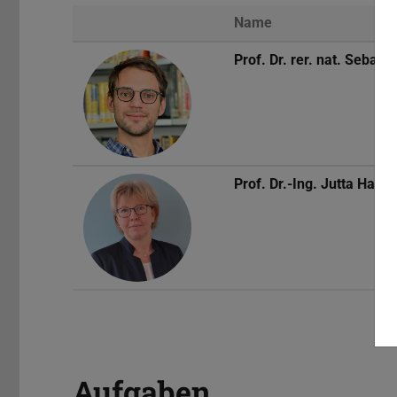
Name
Prof. Dr. rer. nat.
Sebasti
Prof. Dr.-Ing.
Jutta Hans
Aufgaben