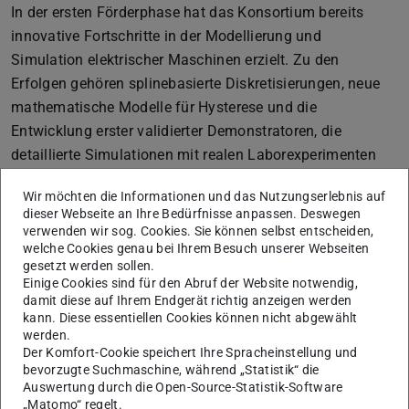
In der ersten Förderphase hat das Konsortium bereits
innovative Fortschritte in der Modellierung und
Simulation elektrischer Maschinen erzielt. Zu den
Erfolgen gehören splinebasierte Diskretisierungen, neue
mathematische Modelle für Hysterese und die
Entwicklung erster validierter Demonstratoren, die
detaillierte Simulationen mit realen Laborexperimenten
verknüpfen.
Wir möchten die Informationen und das Nutzungserlebnis auf
Die zweite Förderphase bringt jedoch einige bedeutende
dieser Webseite an Ihre Bedürfnisse anpassen. Deswegen
verwenden wir sog. Cookies. Sie können selbst entscheiden,
Neuerungen mit sich. Ein zentraler Fokus liegt auf der
welche Cookies genau bei Ihrem Besuch unserer Webseiten
umfassenden Berücksichtigung thermischer und
gesetzt werden sollen.
multiphysikalischer Effekte, die für die Entwicklung der
Einige Cookies sind für den Abruf der Website notwendig,
damit diese auf Ihrem Endgerät richtig anzeigen werden
nächsten Generation elektrischer Maschinen
kann. Diese essentiellen Cookies können nicht abgewählt
entscheidend sind. Neben den elektromagnetischen
werden.
Feldern und mechanischen Prozessen werden nun auch
Der Komfort-Cookie speichert Ihre Spracheinstellung und
bevorzugte Suchmaschine, während „Statistik“ die
Modelle für Wärmetransport, Mehrphasen-Kühlung und
Auswertung durch die Open-Source-Statistik-Software
die Wechselwirkungen zwischen Temperatur, Verlusten
„Matomo“ regelt.