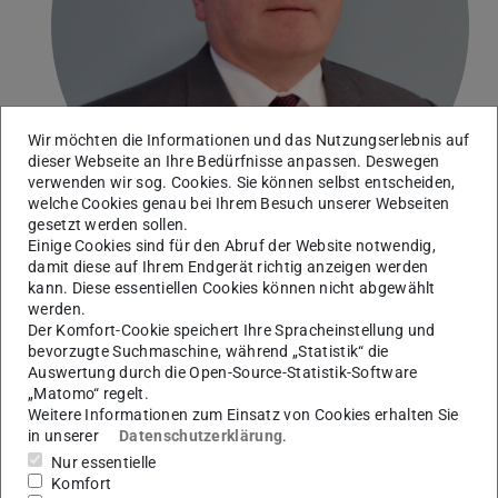
Wir möchten die Informationen und das Nutzungserlebnis auf
dieser Webseite an Ihre Bedürfnisse anpassen. Deswegen
verwenden wir sog. Cookies. Sie können selbst entscheiden,
welche Cookies genau bei Ihrem Besuch unserer Webseiten
gesetzt werden sollen.
Einige Cookies sind für den Abruf der Website notwendig,
damit diese auf Ihrem Endgerät richtig anzeigen werden
Klaus Hofmann,
kann. Diese essentiellen Cookies können nicht abgewählt
Leiter des Fachgebiets Integrierte
werden.
Elektronische Systeme
Der Komfort-Cookie speichert Ihre Spracheinstellung und
bevorzugte Suchmaschine, während „Statistik“ die
Auswertung durch die Open-Source-Statistik-Software
„Matomo“ regelt.
Viele Anwendungen lassen sich nicht mehr mit
Weitere Informationen zum Einsatz von Cookies erhalten Sie
Standardprozessoren energieeffizient, performant
in unserer
Datenschutzerklärung
.
und somit kompetitiv betreiben, sondern erfordern
Nur essentielle
die Entwicklung eigener Mikrochips. Unternehmen,
Komfort