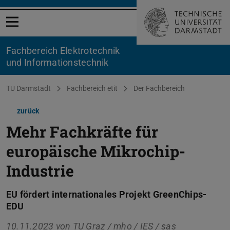
Menü öffnen
Fachbereich Elektrotechnik
und Informationstechnik
Sie befinden sich hier:
TU Darmstadt
Fachbereich etit
Der Fachbereich
zurück
Mehr Fachkräfte für
europäische Mikrochip-
Industrie
EU fördert internationales Projekt GreenChips-
EDU
10.11.2023 von
TU Graz / mho / IES / sas