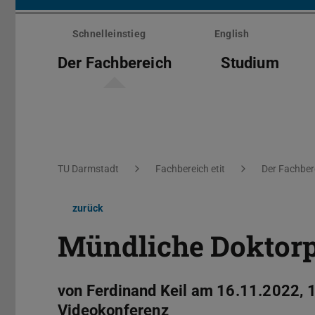
Menü
überspringen
Schnelleinstieg
English
Der Fachbereich
Studium
Sie befinden sich hier:
TU Darmstadt
Fachbereich etit
Der Fachber
zurück
Mündliche Doktor
von Ferdinand Keil am 16.11.2022, 
Videokonferenz