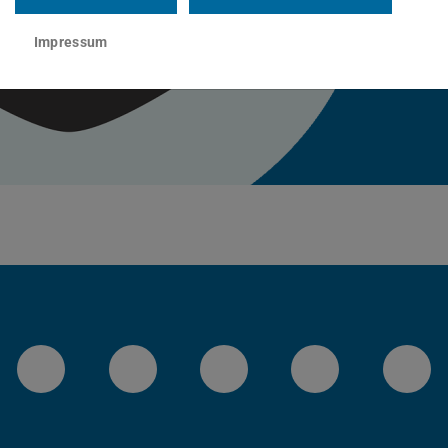
Impressum
Instagram-Kanal von etit
Facebookpage von etit
YouTube-Channel 
LinkedIn-Se
Blu