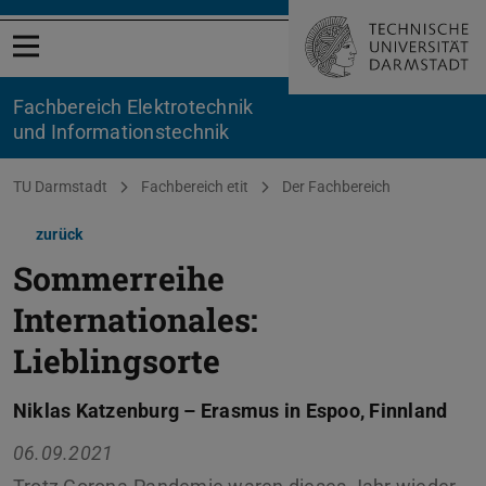
Menü öffnen
Fachbereich Elektrotechnik
und Informationstechnik
Sie befinden sich hier:
TU Darmstadt
Fachbereich etit
Der Fachbereich
zurück
Sommerreihe
Internationales:
Lieblingsorte
Niklas Katzenburg – Erasmus in Espoo, Finnland
06.09.2021