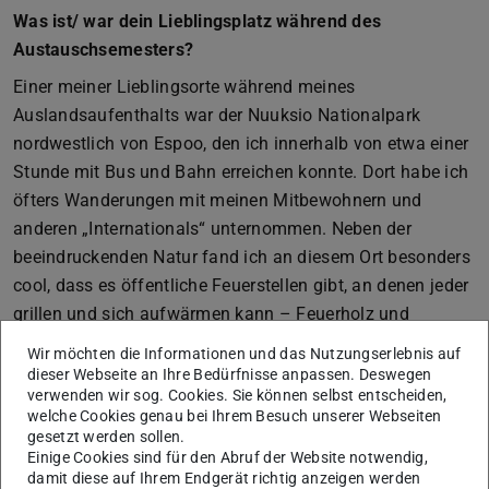
Was ist/ war dein Lieblingsplatz während des
Austauschsemesters?
Einer meiner Lieblingsorte während meines
Auslandsaufenthalts war der Nuuksio Nationalpark
nordwestlich von Espoo, den ich innerhalb von etwa einer
Stunde mit Bus und Bahn erreichen konnte. Dort habe ich
öfters Wanderungen mit meinen Mitbewohnern und
anderen „Internationals“ unternommen. Neben der
beeindruckenden Natur fand ich an diesem Ort besonders
cool, dass es öffentliche Feuerstellen gibt, an denen jeder
grillen und sich aufwärmen kann – Feuerholz und
Werkzeug zum Zerkleinern war immer vor Ort.
Wir möchten die Informationen und das Nutzungserlebnis auf
dieser Webseite an Ihre Bedürfnisse anpassen. Deswegen
Die Wanderung, die ich dort am meisten genossen habe,
verwenden wir sog. Cookies. Sie können selbst entscheiden,
war bei kniehohem Schnee und strahlendem
welche Cookies genau bei Ihrem Besuch unserer Webseiten
Sonnenschein.
gesetzt werden sollen.
Einige Cookies sind für den Abruf der Website notwendig,
Was war eine Herausforderung für dich?
damit diese auf Ihrem Endgerät richtig anzeigen werden