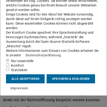
verwenden wir sog. Cookies. Sie können selbst entscheiden,
Art der Beleuchtung, mussten sie selbst konzipieren.
welche Cookies genau bei Ihrem Besuch unserer Webseiten
gesetzt werden sollen.
Auch mussten sie selbstständig die Messeinrichtungen
Einige Cookies sind für den Abruf der Website notwendig,
und Sensoren an geeigneten Stellen anbringen. Eine
damit diese auf Ihrem Endgerät richtig anzeigen werden
besondere Herausforderungen war auch, die Pumpen und
kann. Diese essentiellen Cookies können nicht abgewählt
werden.
Aktoren, welche für das Bewässern der Pflanzen und das
Der Komfort-Cookie speichert Ihre Spracheinstellung und
Öffnen der Belüftungsklappen zuständig waren, so zu
bevorzugte Suchmaschine, während „Statistik“ die
Auswertung durch die Open-Source-Statistik-Software
programmieren, dass sie sich von alleine an und wieder
„Matomo“ regelt.
ausschalten konnten.
Weitere Informationen zum Einsatz von Cookies erhalten Sie
in unserer
Datenschutzerklärung
.
Zwischen den verschiedenen Lösungen der einzelnen
Nur essentielle
Gruppen gab es am Ende große Unterschiede: Etwa in der
Komfort
Ausgestaltung der Belüftungszeiten und der Bewässerung
Statistiken
der Pflanzen. So wurden manche Pflanzen in die Erde
ALLE AKZEPTIEREN
SPEICHERN & SCHLIESSEN
eingegraben, damit ihre Wurzeln von unten bewässert
werden konnten. Andere Gruppen befestigten ihre
Impressum
Pflanzen so, dass die Wurzeln in der Luft hingen und
direkt mit der Nährstofflösung besprüht werden konnten.