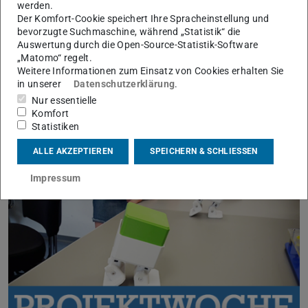
werden daher von mindestens einer Wissenschaftlerin des
werden.
Der Komfort-Cookie speichert Ihre Spracheinstellung und
Fachbereichs etit begleitet.
bevorzugte Suchmaschine, während „Statistik“ die
Auswertung durch die Open-Source-Statistik-Software
„Matomo“ regelt.
Weitere Informationen zum Einsatz von Cookies erhalten Sie
in unserer
Datenschutzerklärung
.
Wie sind die Projekttage entstanden, was sagen
Nur essentielle
Teilnehmerinnen und welche Pläne gibt es für die
Komfort
Zukunft?
Statistiken
zum Interview mit den Preisträgerinnen
ALLE AKZEPTIEREN
SPEICHERN & SCHLIESSEN
Impressum