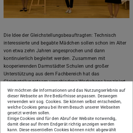
Die Idee der Gleichstellungsbeauftragten: Technisch
interessierte und begabte Mädchen sollen schon im Alter
von etwa zehn Jahren angesprochen und dann
kontinuierlich begleitet werden. Zusammen mit
kooperierenden Darmstädter Schulen und großer
Unterstützung aus dem Fachbereich hat das
Gleichstellungsteam verschiedene Workshops konzipiert,
die aufeinander aufbauen und alle zwei Jahre besucht
Wir möchten die Informationen und das Nutzungserlebnis auf
dieser Webseite an Ihre Bedürfnisse anpassen. Deswegen
werden können. Die Schülerinnen lernen dabei,
verwenden wir sog. Cookies. Sie können selbst entscheiden,
selbstständig technische Aufgabenstellungen zu lösen,
welche Cookies genau bei Ihrem Besuch unserer Webseiten
die an Lehrinhalte aus dem Schulunterricht anknüpfen.
gesetzt werden sollen.
Einige Cookies sind für den Abruf der Website notwendig,
Neben den fachlichen Inhalten sollen die Teilnehmerinnen
damit diese auf Ihrem Endgerät richtig anzeigen werden
auch weibliche Vorbilder kennenlernen. Die Workshops
kann. Diese essentiellen Cookies können nicht abgewählt