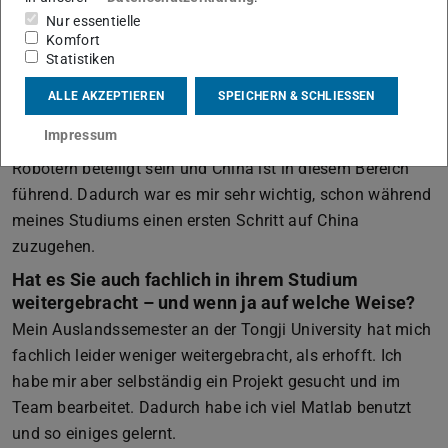
Meine Hauptgründe waren:
Nur essentielle
- die Sprache zu erlernen
Komfort
Statistiken
- die Kultur kennenzulernen
ALLE AKZEPTIEREN
SPEICHERN & SCHLIESSEN
- Fächer mit Robotikbezug zu belegen.
Impressum
Ich möchte gerne einmal an der Entwicklung von
Robotern beteiligt sein und China ist in diesem Bereich
führend. Dadurch war es mir sehr wichtig, schon während
meines Studiums einen ersten Schritt auf China
zuzugehen.
Hat es Sie auch fachlich in ihrem Studium
weitergebracht – und wenn ja auf welche Weise?
Mein Auslandssemester an der Tongji University hat mich
fachlich leider weniger weitergebracht, als erhofft. Ich
habe mir aber selbständig ein Projekt gesucht und im
Team bearbeitet. Dadurch habe ich viel Matlab benutzt
und so einiges gelernt.