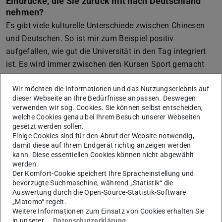
Eindrücke, die Sie zurück mit nach Deutschland
nehmen?
Es gibt viele kulturelle Unterschiede zwischen Chinesen
und Deutschen. So ist mir zum Beispiel positiv
aufgefallen, wie gut die Universität in den Tag integriert
ist. Es wird immer zwischen den Kursen Sport gemacht
oder einfach geschlafen und dann wieder weitergelernt.
Wir möchten die Informationen und das Nutzungserlebnis auf
Es wird auch viel in der Gemeinschaft unternommen so
dieser Webseite an Ihre Bedürfnisse anpassen. Deswegen
wird z.B. bei Sonnenauf- oder Sonnenuntergang
verwenden wir sog. Cookies. Sie können selbst entscheiden,
gemeinsam auf öffentlichen Plätzen Sport gemacht.
welche Cookies genau bei Ihrem Besuch unserer Webseiten
gesetzt werden sollen.
Andererseits ist die durchschnittliche Lautstärke höher als
Einige Cookies sind für den Abruf der Website notwendig,
in Deutschland und ich war froh, ab und an abseits der
damit diese auf Ihrem Endgerät richtig anzeigen werden
kann. Diese essentiellen Cookies können nicht abgewählt
Menschenmassen zu sein. Es ist auch ganz normal auf
werden.
der Straße mit anderen Menschen zusammenzustoßen,
Der Komfort-Cookie speichert Ihre Spracheinstellung und
bevorzugte Suchmaschine, während „Statistik“ die
was ich in Deutschland so nicht gewohnt bin.
Auswertung durch die Open-Source-Statistik-Software
Was war ihr persönlicher Beweggrund, sich für das
„Matomo“ regelt.
Auslandsstudium zu entscheiden?
Weitere Informationen zum Einsatz von Cookies erhalten Sie
in unserer
Datenschutzerklärung
.