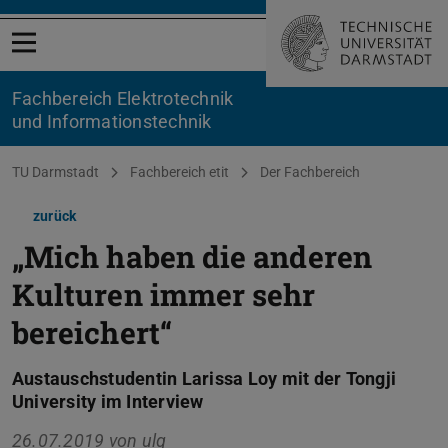
Menü öffnen
Fachbereich Elektrotechnik
und Informationstechnik
Sie befinden sich hier:
TU Darmstadt
Fachbereich etit
Der Fachbereich
zurück
„Mich haben die anderen
Kulturen immer sehr
bereichert“
Austauschstudentin Larissa Loy mit der Tongji
University im Interview
26.07.2019 von
ulg