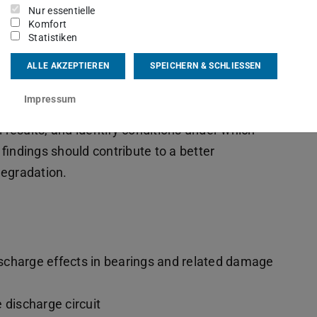
Nur essentielle
Komfort
Statistiken
ALLE AKZEPTIEREN
SPEICHERN & SCHLIESSEN
onship between electrical discharge parameters
Impressum
ng. The work aims to develop a quantitative
results, and identify conditions under which
ndings should contribute to a better
degradation.
discharge effects in bearings and related damage
 discharge circuit