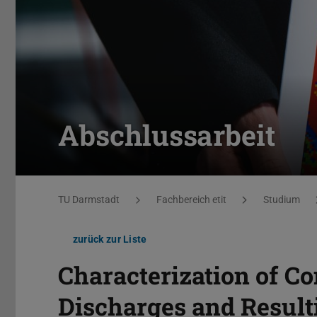
Abschlussarbeit
Sie befinden sich hier:
TU Darmstadt
Fachbereich etit
Studium
zurück zur Liste
Characterization of Con
Discharges and Result