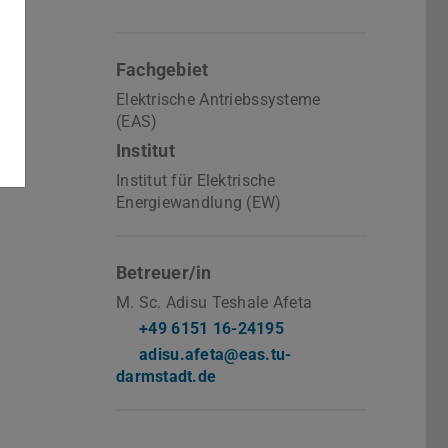
Fachgebiet
Elektrische Antriebssysteme
(EAS)
Institut
Institut für Elektrische
Energiewandlung (EW)
Betreuer/in
M. Sc. Adisu Teshale Afeta
+49 6151 16-24195
adisu.afeta@eas.tu-
darmstadt.de