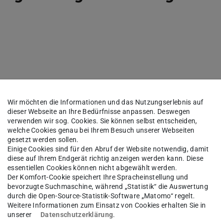
Wir möchten die Informationen und das Nutzungserlebnis auf
dieser Webseite an Ihre Bedürfnisse anpassen. Deswegen
verwenden wir sog. Cookies. Sie können selbst entscheiden,
lectric drives, industrial machines, and
welche Cookies genau bei Ihrem Besuch unserer Webseiten
gesetzt werden sollen.
ions, electrical phenomena can lead to
Einige Cookies sind für den Abruf der Website notwendig, damit
diese auf Ihrem Endgerät richtig anzeigen werden kann. Diese
nce bearing performance and lifetime.
essentiellen Cookies können nicht abgewählt werden.
ow much energy they transfer, and under which
Der Komfort-Cookie speichert Ihre Spracheinstellung und
bevorzugte Suchmaschine, während „Statistik“ die Auswertung
roving reliability and design. This thesis
durch die Open-Source-Statistik-Software „Matomo“ regelt.
of simulation, measurement (experiment), and
Weitere Informationen zum Einsatz von Cookies erhalten Sie in
unserer
Datenschutzerklärung
.