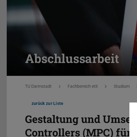
Abschlussarbeit
Sie befinden sich hier:
TU Darmstadt
Fachbereich etit
Studium
zurück zur Liste
Gestaltung und Umset
Controllers (MPC) für