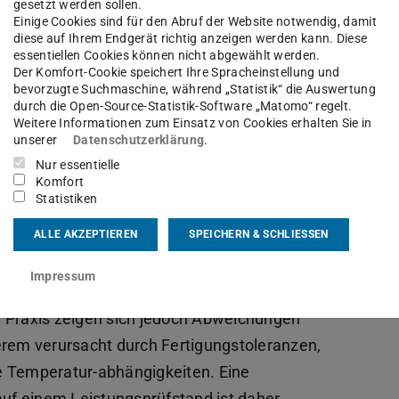
gesetzt werden sollen.
Einige Cookies sind für den Abruf der Website notwendig, damit
diese auf Ihrem Endgerät richtig anzeigen werden kann. Diese
essentiellen Cookies können nicht abgewählt werden.
Der Komfort-Cookie speichert Ihre Spracheinstellung und
bevorzugte Suchmaschine, während „Statistik“ die Auswertung
durch die Open-Source-Statistik-Software „Matomo“ regelt.
Weitere Informationen zum Einsatz von Cookies erhalten Sie in
unserer
Datenschutzerklärung
.
Nur essentielle
Komfort
Statistiken
ne (PSM) ist aufgrund ihrer hohen
ALLE AKZEPTIEREN
SPEICHERN & SCHLIESSEN
nde Antriebskonzept in elektrischen
r Auslegung elektrischer Maschinen kommen
Impressum
um elektromagnetische Kennwerte, Verluste und
r Praxis zeigen sich jedoch Abweichungen
erem verursacht durch Fertigungstoleranzen,
e Temperatur-abhängigkeiten. Eine
uf einem Leistungsprüfstand ist daher