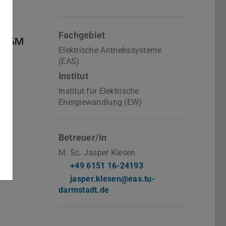
Fachgebiet
Elektrische Antriebssysteme
(EAS)
Institut
Institut für Elektrische
Energiewandlung (EW)
Betreuer/in
M. Sc. Jasper Klesen
+49 6151 16-24193
jasper.klesen@eas.tu-
darmstadt.de