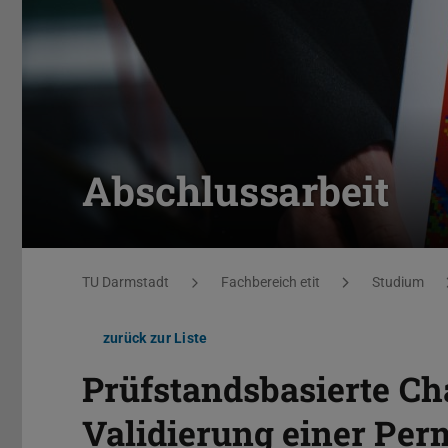
Abschlussarbeit
Sie befinden sich hier:
TU Darmstadt
Fachbereich etit
Studium
zurück zur Liste
Prüfstandsbasierte Ch
Validierung einer Pe