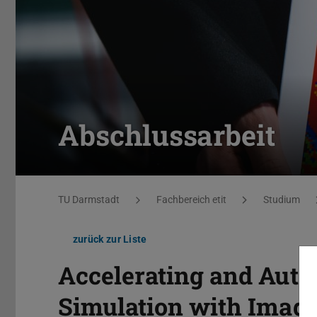
Abschlussarbeit
Sie befinden sich hier:
TU Darmstadt
Fachbereich etit
Studium
zurück zur Liste
Accelerating and Aut
Simulation with Image