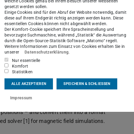
welche Cookies genau bei Ihrem Besuch unserer Webseiten
gesetzt werden sollen.
Einige Cookies sind für den Abruf der Website notwendig, damit
diese auf Ihrem Endgerät richtig anzeigen werden kann. Diese
essentiellen Cookies können nicht abgewählt werden.
Der Komfort-Cookie speichert Ihre Spracheinstellung und
bevorzugte Suchmaschine, während „Statistik“ die Auswertung
ulations are essential in designing and
durch die Open-Source-Statistik-Software „Matomo“ regelt.
 as magnet geometries become more complex.
Weitere Informationen zum Einsatz von Cookies erhalten Sie in
unserer
Datenschutzerklärung
.
ten need to explore multiple magnet designs
Nur essentielle
, modeling each design in a sophisticated CAD
Komfort
t, as many ideas will not make it past the initial
Statistiken
ALLE AKZEPTIEREN
SPEICHERN & SCHLIESSEN
 by leveraging image recognition. You will
Impressum
et hand-drawn, 2D magnet geometries–
e positions – and convert them into a format
d solver [1] for magnetic field simulations.