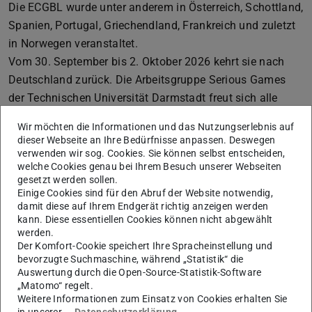
Die ECGBL wurde unter anderem in Österreich, Schottland,
Spanien, Portugal, Griechendland, Frankreich und zuletzt
in Norwegen veranstaltet.
Vom 30. September bis 2. Oktober 2026 kehrt sie nach
Deutschland zurück. Die Arbeitsgruppe Serious Games
der Technischen Universität Darmstadt freut sich alle
Partizipanten der Konferenz Willkommen zu heißen.
Wir möchten die Informationen und das Nutzungserlebnis auf
dieser Webseite an Ihre Bedürfnisse anpassen. Deswegen
verwenden wir sog. Cookies. Sie können selbst entscheiden,
welche Cookies genau bei Ihrem Besuch unserer Webseiten
gesetzt werden sollen.
Einige Cookies sind für den Abruf der Website notwendig,
damit diese auf Ihrem Endgerät richtig anzeigen werden
kann. Diese essentiellen Cookies können nicht abgewählt
werden.
Der Komfort-Cookie speichert Ihre Spracheinstellung und
bevorzugte Suchmaschine, während „Statistik“ die
Auswertung durch die Open-Source-Statistik-Software
„Matomo“ regelt.
Weitere Informationen zum Einsatz von Cookies erhalten Sie