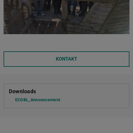
KONTAKT
Downloads
ECGBL_Announcement
(PDF-Datei)
(wird in neuem Tab geöffnet)