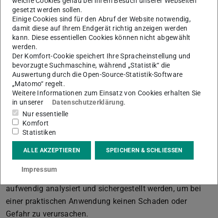
Nichtlineare Regelung
welche Cookies genau bei Ihrem Besuch unserer Webseiten
gesetzt werden sollen.
Einige Cookies sind für den Abruf der Website notwendig,
Alle in der Natur und Technik auftretenden Prozesse sind
damit diese auf Ihrem Endgerät richtig anzeigen werden
nichtlinear. Während sich viele dieser Vorgänge
kann. Diese essentiellen Cookies können nicht abgewählt
ausreichend gut durch lineare Modelle vereinfachen
werden.
Der Komfort-Cookie speichert Ihre Spracheinstellung und
lassen, gibt es zahlreiche Beispiele für Systeme, welche
bevorzugte Suchmaschine, während „Statistik“ die
eine nichtlineare Beschreibung unumgänglich machen.
Auswertung durch die Open-Source-Statistik-Software
„Matomo“ regelt.
Die Erforschung nichtlinearer Systeme und
Weitere Informationen zum Einsatz von Cookies erhalten Sie
Regelungsmethoden ist ein facettenreiches Feld.
in unserer
Datenschutzerklärung
.
Einerseits entstehen für nichtlineare Systeme eine Reihe
Nur essentielle
Komfort
von Herausforderungen, welche die Vorhersage des
Statistiken
Verhaltens im Vergleich zu linearen Systemen ungleich
erschweren. Beispielsweise müssen die
ALLE AKZEPTIEREN
SPEICHERN & SCHLIESSEN
Stabilitätseigenschaften autonomer Roboter oder
Impressum
Drohnen um eine kontrollierbare Gleichgewichtslage
aufwendig analysiert und sichergestellt werden, um bei
einer praktischen Anwendung keinen Schaden oder
Gefahr zu verursachen.