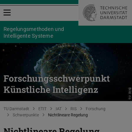
Menü öffnen
Regelungsmethoden und
Intelligente Systeme
Forschungsschwerpunkt
Künstliche Intelligenz
Bild: ris
Sie befinden sich hier:
TU Darmstadt
ETIT
IAT
RIS
Forschung
Schwerpunkte
Nichtlineare Regelung
Nichtlineare Regelung