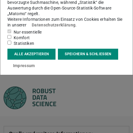
bevorzugte Suchmaschine, während „Statistik“ die
Federführung der Technischen Universität Darmstadt
Auswertung durch die Open-Source-Statistik-Software
erkundet seit 2020 mit seitdem insgesamt fast 17,5
„Matomo“ regelt.
Weitere Informationen zum Einsatz von Cookies erhalten Sie
Millionen Euro Unterstützung aus LOEWE, wie Städte
in unserer
Datenschutzerklärung
.
besser durch Krisen und Katastrophen kommen und sich
Nur essentielle
auf der Basis von Informations- und
Komfort
Statistiken
Kommunikationstechnologie schnell wieder stabilisieren
können. Über die weitere Finanzierung des Zentrums in
ALLE AKZEPTIEREN
SPEICHERN & SCHLIESSEN
den Jahren 2025 und 2026 entscheiden die LOEWE-
Impressum
Gremien im Herbst 2024.