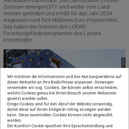
Wiesbaden/Darmstadt. Das Darmstädter LOEWE-
Zentrum emergenCITY wird weiter vom Land
Hessen gefördert und erhält für das Jahr 2024
insgesamt rund fünf Millionen Euro Projektmittel.
Das haben die Gremien des LOEWE-
Forschungsförderprogramms des Landes
entschieden.
Bild: Jens Steingässer/TU Darmstadt
Wir möchten die Informationen und das Nutzungserlebnis auf
dieser Webseite an Ihre Bedürfnisse anpassen. Deswegen
verwenden wir sog. Cookies. Sie können selbst entscheiden,
welche Cookies genau bei Ihrem Besuch unserer Webseiten
gesetzt werden sollen.
Einige Cookies sind für den Abruf der Website notwendig,
damit diese auf Ihrem Endgerät richtig anzeigen werden
kann. Diese essentiellen Cookies können nicht abgewählt
werden.
Der Komfort-Cookie speichert Ihre Spracheinstellung und
Der interdisziplinäre Forschungsverbund unter