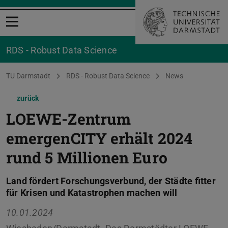
Menü öffnen
RDS - Robust Data Science
Sie befinden sich hier:
TU Darmstadt
RDS - Robust Data Science
News
zurück
LOEWE-Zentrum
emergenCITY erhält 2024
rund 5 Millionen Euro
Land fördert Forschungsverbund, der Städte fitter
für Krisen und Katastrophen machen will
10.01.2024