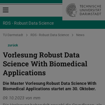
Menü öffnen
RDS - Robust Data Science
Sie befinden sich hier:
TU Darmstadt
RDS - Robust Data Science
News
zurück
Vorlesung Robust Data
Science With Biomedical
Applications
Die Master Vorlesung Robust Data Science With
Biomedical Applications startet am 30. Oktober.
09.10.2023 von
mm