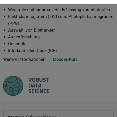
Anwendungen beinhalten u.a.:
Wearable und radarbasierte Erfassung von Vitaldaten
Elektrokardiogramm (EKG) und Photoplethysmogramm
(PPG)
Auswahl von Biomarkern
Augenforschung
Genomik
Intrakranieller Druck (ICP)
Weitere Informationen:
Moodle-Kurs