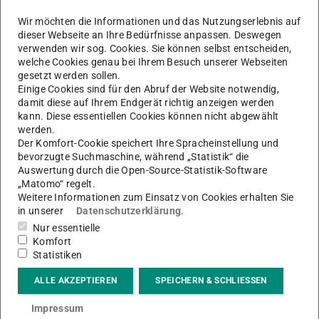
Wir möchten die Informationen und das Nutzungserlebnis auf
dieser Webseite an Ihre Bedürfnisse anpassen. Deswegen
Die Vorlesungen über Robust Data Science und
verwenden wir sog. Cookies. Sie können selbst entscheiden,
welche Cookies genau bei Ihrem Besuch unserer Webseiten
biomedizinische Anwendungen finden im Wechsel statt.
gesetzt werden sollen.
Die Übungen wiederholen die Theorie und wenden
Einige Cookies sind für den Abruf der Website notwendig,
Methoden des robusten maschinellen Lernens und der
damit diese auf Ihrem Endgerät richtig anzeigen werden
kann. Diese essentiellen Cookies können nicht abgewählt
Signalverarbeitung auf Echtdaten an. Software Toolboxen
werden.
in Python, Matlab und R, welche die behandelten
Der Komfort-Cookie speichert Ihre Spracheinstellung und
Methoden implementieren, stehen den Studierenden zur
bevorzugte Suchmaschine, während „Statistik“ die
Auswertung durch die Open-Source-Statistik-Software
Verfügung.
„Matomo“ regelt.
Weitere Informationen zum Einsatz von Cookies erhalten Sie
Methoden beinhalten u.a.:
in unserer
Datenschutzerklärung
.
Grundlagen des robusten statistischen Lernens
Nur essentielle
Robuste Regressionsmodelle
Komfort
Statistiken
Robustes Clustering und Klassifizierung
Robuste Zeitreihen und Spektralanalyse
ALLE AKZEPTIEREN
SPEICHERN & SCHLIESSEN
Hochdimensionale robuste Data Science
Impressum