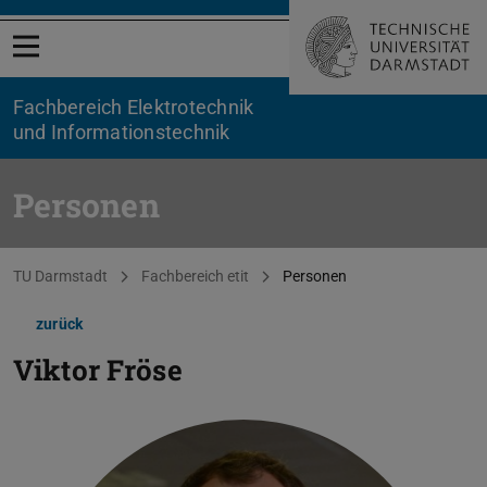
Menü öffnen
Fachbereich Elektrotechnik
und Informationstechnik
Personen
Sie befinden sich hier:
TU Darmstadt
Fachbereich etit
Personen
zurück
Viktor Fröse