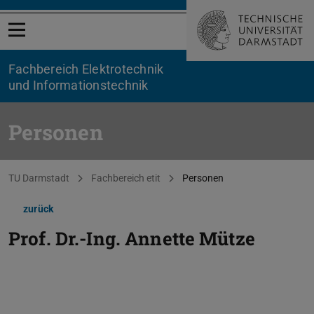
Menü öffnen
Fachbereich Elektrotechnik
und Informationstechnik
Personen
Sie befinden sich hier:
TU Darmstadt
Fachbereich etit
Personen
zurück
Prof. Dr.-Ing.
Annette Mütze