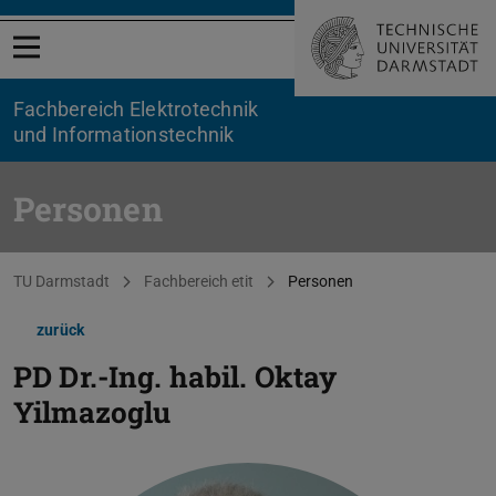
Menü öffnen
Fachbereich Elektrotechnik
und Informationstechnik
Personen
Sie befinden sich hier:
TU Darmstadt
Fachbereich etit
Personen
zurück
PD Dr.-Ing. habil.
Oktay
Yilmazoglu