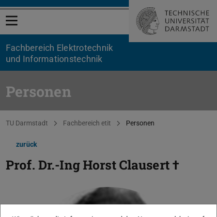
Menü öffnen
Fachbereich Elektrotechnik
und Informationstechnik
Personen
Sie befinden sich hier:
TU Darmstadt
Fachbereich etit
Personen
zurück
Prof. Dr.-Ing
Horst Clausert †