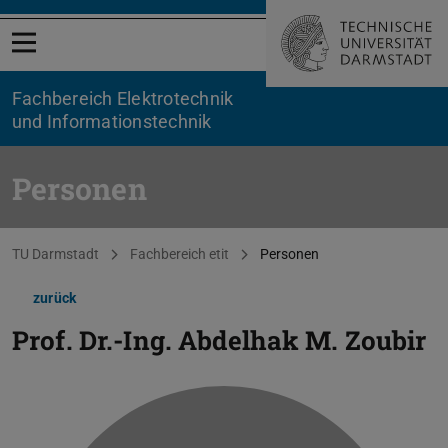
Menü öffnen
Fachbereich Elektrotechnik
und Informationstechnik
Personen
Sie befinden sich hier:
TU Darmstadt
Fachbereich etit
Personen
zurück
Prof. Dr.-Ing.
Abdelhak M. Zoubir