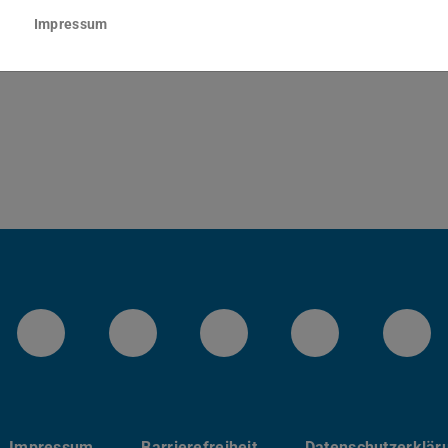
tr. 25
Impressum
Darmstadt
Instagram-Kanal von etit
Facebookpage von etit
YouTube-Channel 
LinkedIn-Se
Blu
Impressum
Barrierefreiheit
Datenschutzerklär