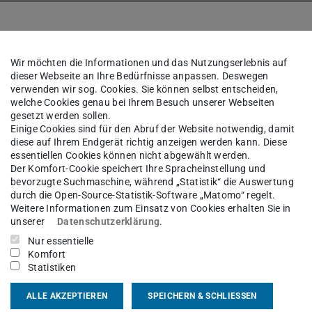
Wir möchten die Informationen und das Nutzungserlebnis auf
dieser Webseite an Ihre Bedürfnisse anpassen. Deswegen
verwenden wir sog. Cookies. Sie können selbst entscheiden,
f. Dr.-Ing.
Franko Küppers
welche Cookies genau bei Ihrem Besuch unserer Webseiten
gesetzt werden sollen.
Einige Cookies sind für den Abruf der Website notwendig, damit
diese auf Ihrem Endgerät richtig anzeigen werden kann. Diese
ik und Optische Nachrichtentechnik
essentiellen Cookies können nicht abgewählt werden.
Der Komfort-Cookie speichert Ihre Spracheinstellung und
bevorzugte Suchmaschine, während „Statistik“ die Auswertung
durch die Open-Source-Statistik-Software „Matomo“ regelt.
Weitere Informationen zum Einsatz von Cookies erhalten Sie in
kt
unserer
Datenschutzerklärung
.
Nur essentielle
nko.kueppers@tu-...
Komfort
Statistiken
 6151 16-20258
ALLE AKZEPTIEREN
SPEICHERN & SCHLIESSEN
06 530