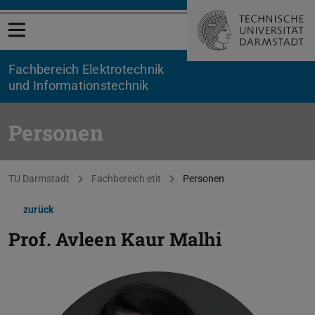
Menü öffnen
Fachbereich Elektrotechnik
und Informationstechnik
Personen
Sie befinden sich hier:
TU Darmstadt
Fachbereich etit
Personen
zurück
Prof.
Avleen Kaur Malhi