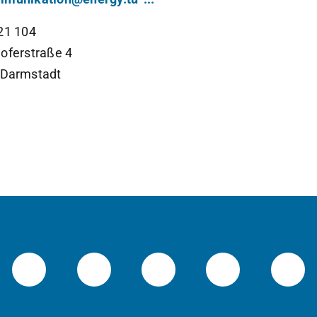
21 104
oferstraße 4
Darmstadt
Instagram-Kanal von etit
Facebookpage von etit
YouTube-Channel 
LinkedIn-Se
Blu