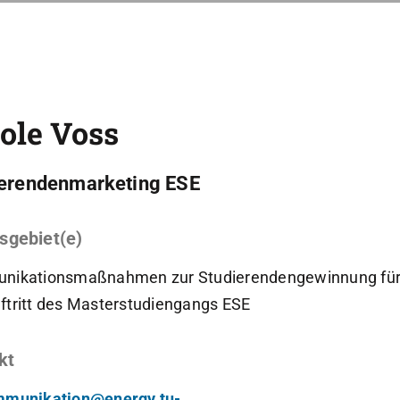
ole Voss
erendenmarketing ESE
sgebiet(e)
ikationsmaßnahmen zur Studierendengewinnung für 
tritt des Masterstudiengangs ESE
kt
munikation@energy.tu-...