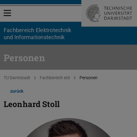
Menü öffnen
Fachbereich Elektrotechnik
und Informationstechnik
Personen
Sie befinden sich hier:
TU Darmstadt
Fachbereich etit
Personen
zurück
Leonhard Stoll