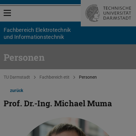
Menü öffnen
Fachbereich Elektrotechnik
und Informationstechnik
Personen
Sie befinden sich hier:
TU Darmstadt
Fachbereich etit
Personen
zurück
Prof. Dr.-Ing.
Michael Muma