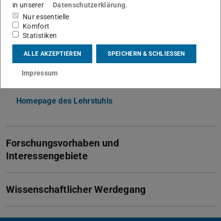
michael.muma@tu-...
in unserer
Datenschutzerklärung
.
Nur essentielle
+49 6151 16-22530
Komfort
Statistiken
S3|06 28
Merckstraße 25
ALLE AKZEPTIEREN
SPEICHERN & SCHLIESSEN
64283
Darmstadt
Impressum
Links
Homepage des Lehrstuhls
Forschungsvorhaben und
Interessengebiete
Wissenschaftlicher Werdegang