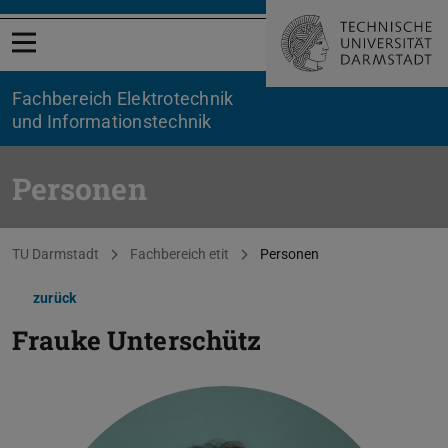
Menü öffnen
Fachbereich Elektrotechnik
und Informationstechnik
Personen
Sie befinden sich hier:
TU Darmstadt
Fachbereich etit
Personen
zurück
Frauke Unterschütz