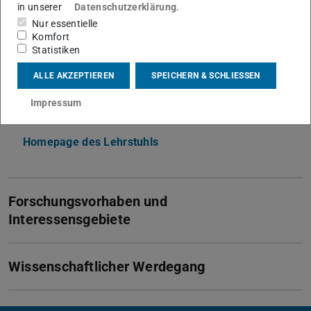
bjoern.scheuermann@kom.tu-...
in unserer
Datenschutzerklärung
.
Nur essentielle
+49 6151 16-29107
Komfort
Statistiken
S3|20
Rundeturmstr. 10
ALLE AKZEPTIEREN
SPEICHERN & SCHLIESSEN
64283
Darmstadt
Impressum
Links
Homepage des Lehrstuhls
Forschungsvorhaben und
Interessensgebiete
Wissenschaftlicher Werdegang