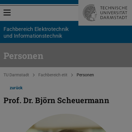
Menü öffnen
Fachbereich Elektrotechnik
und Informationstechnik
Personen
Sie befinden sich hier:
TU Darmstadt
Fachbereich etit
Personen
zurück
Prof. Dr.
Björn Scheuermann