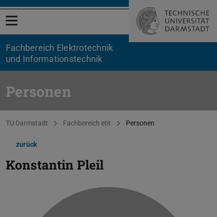
Menü öffnen
Fachbereich Elektrotechnik
und Informationstechnik
Personen
Sie befinden sich hier:
TU Darmstadt
Fachbereich etit
Personen
zurück
Konstantin Pleil