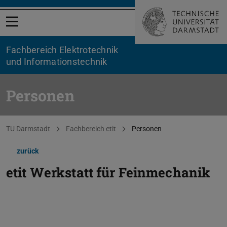
Menü öffnen
Fachbereich Elektrotechnik
und Informationstechnik
Personen
Sie befinden sich hier:
TU Darmstadt
Fachbereich etit
Personen
zurück
etit Werkstatt für Feinmechanik