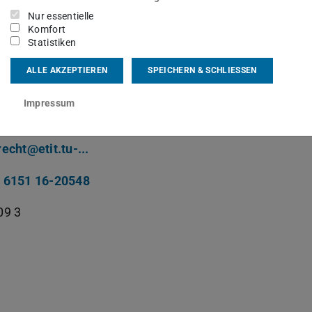
beiter:innen
Nur essentielle
Komfort
sgebiet(e)
Statistiken
ALLE AKZEPTIEREN
SPEICHERN & SCHLIESSEN
earbeitung, Schließanlagenverwaltung, Transponderau
Impressum
kt
recht@etit.tu-...
 6151 16-20548
09 3