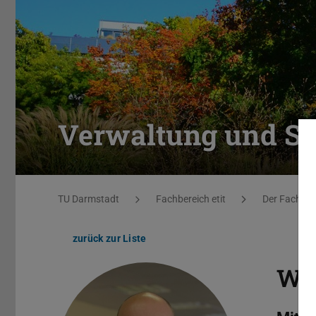
Verwaltung und Ser
Sie befinden sich hier:
TU Darmstadt
Fachbereich etit
Der Fachber
zurück zur Liste
Wal