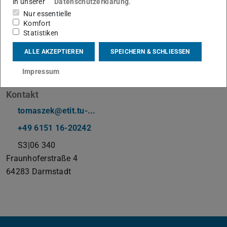
in unserer
Datenschutzerklärung
.
Nur essentielle
Leitung Wissenschaftliche Infrastruktur
Komfort
Statistiken
Arbeitsgebiet(e)
ALLE AKZEPTIEREN
SPEICHERN & SCHLIESSEN
Fachbereichzentrale IT-Services, Fachbereichswerkstätten,
Impressum
MATSE Ausbildung
Kontakt
tomaszek@etit.tu-...
+49 6151 16-20242
S3|06 340
Fraunhoferstraße 4
64283
Darmstadt