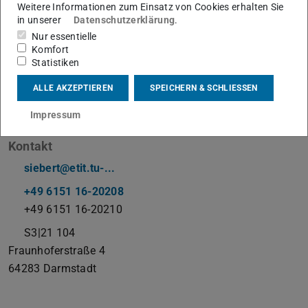
Weitere Informationen zum Einsatz von Cookies erhalten Sie
in unserer
Datenschutzerklärung
.
Leitung Kommunikation
Nur essentielle
Komfort
Arbeitsgebiet(e)
Statistiken
Strategische Kommunikationsplanung, Internes und
ALLE AKZEPTIEREN
SPEICHERN & SCHLIESSEN
Externes Informationsmanagement, Eventmanagement,
Impressum
Öffentlichkeitsarbeit
Kontakt
siebert@etit.tu-...
+49 6151 16-20208
+49 6151 16-20210
S3|21 104
Fraunhoferstraße 4
64283
Darmstadt